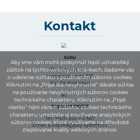
Kontakt
Sídlo
Aby sme vám mohli poskytnúť lepší užívateľský
PaySystem, s.r.o.
zážitok na týchto webových stránkach, žiadame vás
Lamačská cesta 3/B
o udelenie súhlasu s používaním súborov cookies.
841 04 Bratislava
Kliknutím na „Prijať iba nevyhnutné“ dávate súhlas
na používanie nevyhnutných súborov cookies
technického charakteru. Kliknutím na „Prijať
Support SK/CZ
všetko“ nám okrem súborov cookies technického
charakteru umožníte aj používanie analytických
Tel.: +420 255 712 667
súborov cookies, ktoré využívame na dlhodobé
Email: podpora@pay-system.cz
zlepšovanie kvality webových stránok.