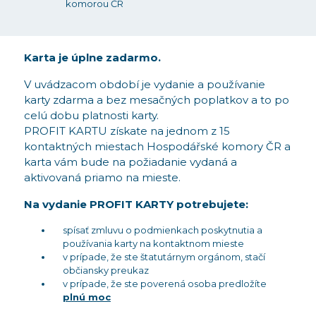
komorou ČR
Karta je úplne zadarmo.
V uvádzacom období je vydanie a používanie
karty zdarma a bez mesačných poplatkov a to po
celú dobu platnosti karty.
PROFIT KARTU získate na jednom z 15
kontaktných miestach Hospodářské komory ČR a
karta vám bude na požiadanie vydaná a
aktivovaná priamo na mieste.
Na vydanie PROFIT KARTY potrebujete:
spísať zmluvu o podmienkach poskytnutia a
používania karty na kontaktnom mieste
v prípade, že ste štatutárnym orgánom, stačí
občiansky preukaz
v prípade, že ste poverená osoba predložíte
plnú moc