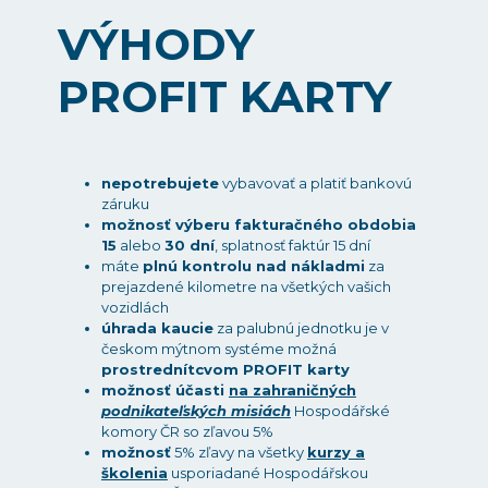
VÝHODY
PROFIT KARTY
nepotrebujete
vybavovať a platiť bankovú
záruku
možnosť výberu fakturačného obdobia
15
alebo
30 dní
, splatnosť faktúr 15 dní
máte
plnú kontrolu nad nákladmi
za
prejazdené kilometre na všetkých vašich
vozidlách
úhrada kaucie
za palubnú jednotku je v
českom mýtnom systéme možná
prostrednítcvom PROFIT karty
možnosť účasti
na zahraničných
podnikateľských misiách
Hospodářské
komory ČR so zľavou 5%
možnosť
5% zľavy na všetky
kurzy a
školenia
usporiadané Hospodářskou